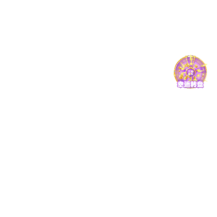
世界杯（中国）官方平台提供最新最全的手机
游戏资讯、手机游戏攻略、手机游戏下载、手
机游戏推荐,因为世界...
本平台上的文字、图片、数据、界面设计等内容受知识产
权法律保护；未经书面许可不得擅自使用、复制或传播。
赛季年报
转会追踪
伤病汇总
线路切换
规则百科
企业接口