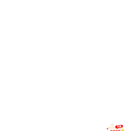
209万+
高级筛选器
3323+
术语词典
4K
区域说明
性能优化
隐私中心
99.5%
4.2M
服务可用率
数据规模